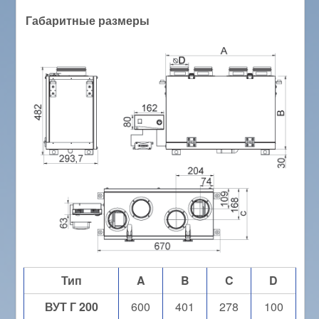
Габаритные размеры
Тип
A
B
C
D
ВУТ Г 200
600
401
278
100