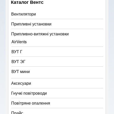
Каталог Вентс
Вентилятори
Припливні установки
Припливно-витяжні установки
AirVents
ВУТ Г
ВУТ ЭГ
ВУТ мини
Аксесуари
Гнучкі повітроводи
Повітряне опалення
Прайс