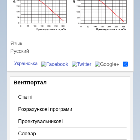
Язык
Русский
Українська
S
h
a
r
Вентпортал
e
Статті
Розрахункові програми
Проектувальникові
Словар