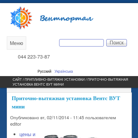
Перейти к основному
Вентпортал
содержанию
Поиск
Меню
Main
Форма поиска
044 223-73-87
menu
Русский
Українська
САЙТ /
ПРИПЛИВНО-ВИТЯЖНІ УСТАНОВКИ
/ ПРИТОЧНО-ВЫТЯЖНАЯ
УСТАНОВКА ВЕНТС ВУТ МИНИ
ВЫ ЗДЕСЬ
Приточно-вытяжная установка Вентс ВУТ
мини
Опубликовано
вт, 02/11/2014 - 11:45
пользователем
editor
цены и