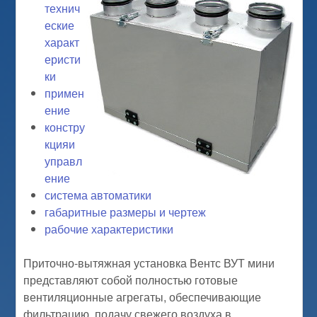
технич
еские
характ
еристи
ки
примен
ение
констру
кцияи
управл
ение
система автоматики
габаритные размеры и чертеж
рабочие характеристики
Приточно-вытяжная установка Вентс ВУТ мини
представляют собой полностью готовые
вентиляционные агрегаты, обеспечивающие
фильтрацию, подачу свежего воздуха в