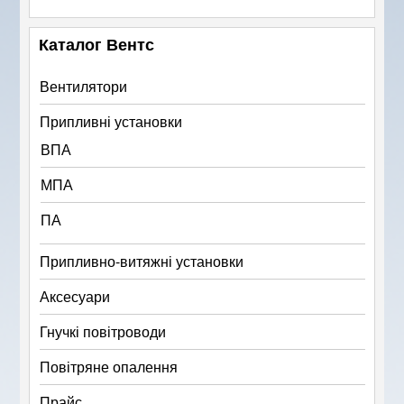
Каталог Вентс
Вентилятори
Припливні установки
ВПА
МПА
ПА
Припливно-витяжні установки
Аксесуари
Гнучкі повітроводи
Повітряне опалення
Прайс