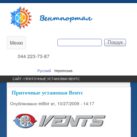
Перейти до основного
Вентпортал
вмісту
Пошук
Меню
Main
Пошукова форма
044 223-73-87
menu
Русский
Українська
САЙТ / ПРИТОЧНЫЕ УСТАНОВКИ ВЕНТС
Приточные установки Вентс
Опубліковано
editor
вт, 10/27/2009 - 14:17