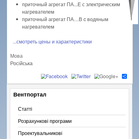
приточный агрегат ПА...E с электрическим
нагревателем
приточный агрегат ПА…В c водяным
нагревателем
...смотреть цены и характеристики
Мова
Російська
S
h
a
r
Вентпортал
e
Статті
Розрахункові програми
Проектувальникові