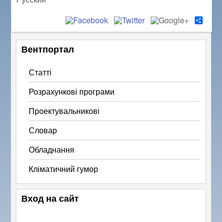
S
h
a
r
Вентпортал
e
Статті
Розрахункові програми
Проектувальникові
Словар
Обладнання
Кліматичний гумор
Вход на сайт