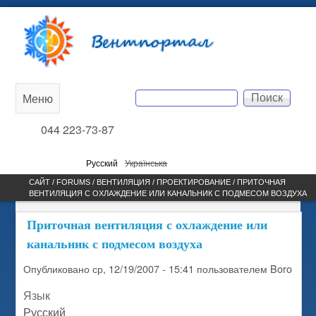
Перейти к основному
Вентпортал
содержанию
Поиск
Меню
Main
Форма поиска
044 223-73-87
menu
Русский
Українська
САЙТ /
FORUMS
/
ВЕНТИЛЯЦИЯ
/
ПРОЕКТИРОВАНИЕ
/ ПРИТОЧНАЯ
ВЕНТИЛЯЦИЯ С ОХЛАЖДЕНИЕ ИЛИ КАНАЛЬНИК С ПОДМЕСОМ ВОЗДУХА
ВЫ ЗДЕСЬ
Приточная вентиляция с охлаждение или
канальник с подмесом воздуха
Опубликовано
ср, 12/19/2007 - 15:41
пользователем
Boro
Язык
Русский