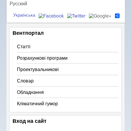
Русский
Українська
S
h
a
r
Вентпортал
e
Статті
Розрахункові програми
Проектувальникові
Словар
Обладнання
Кліматичний гумор
Вход на сайт