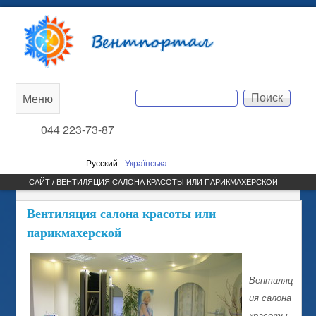
Перейти к основному
Вентпортал
содержанию
Поиск
Меню
Main
Форма поиска
044 223-73-87
menu
Русский
Українська
САЙТ / ВЕНТИЛЯЦИЯ САЛОНА КРАСОТЫ ИЛИ ПАРИКМАХЕРСКОЙ
Вентиляция салона красоты или
парикмахерской
Вентиляц
ия салона
красоты,