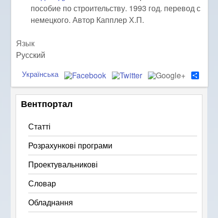
пособие по строительству. 1993 год. перевод с
немецкого. Автор Капплер Х.П.
Язык
Русский
Українська
S
h
a
r
Вентпортал
e
Статті
Розрахункові програми
Проектувальникові
Словар
Обладнання