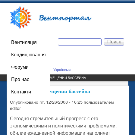
Перейти к основному
Вентпортал
содержанию
Поиск
Вентиляцiя
Main menu
Форма поиска
Кондиціювання
044 223-73-87
Форуми
Русский
Українська
Про нас
САЙТ / КОМФОРТ В ПОМЕЩЕНИИ БАССЕЙНА
Контакти
Комфорт в помещении бассейна
Опубликовано
пт, 12/26/2008 - 16:25
пользователем
editor
Сегодня стремительный прогресс с его
экономическими и политическими проблемами,
обилие ежедневной информации наполняет