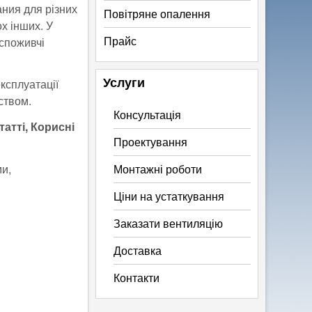
ания для різних
Повітряне опалення
ох інших. У
Прайс
 споживчі
Услуги
ксплуатації
иством.
Консультація
атті, Корисні
Проектування
ми,
Монтажні роботи
Ціни на устаткування
Заказати вентиляцію
Доставка
Контакти