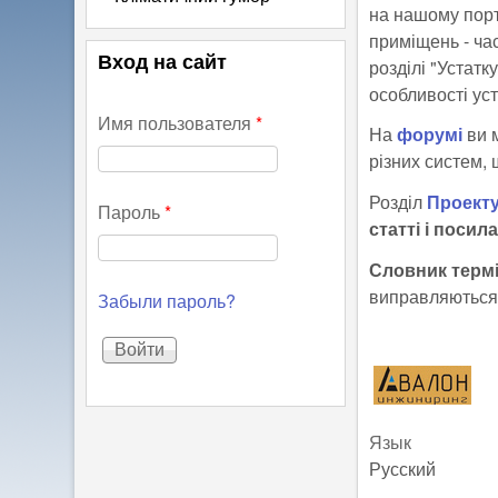
на нашому порт
приміщень - час
Вход на сайт
розділі "Устатк
особливості ус
Имя пользователя
*
На
форумі
ви 
різних систем,
Розділ
Проект
Пароль
*
статті і посил
Словник термі
виправляються
Забыли пароль?
Язык
Русский