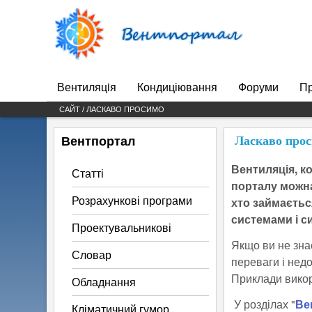
Вентпортал
Вентиляцiя
Кондиціювання
Форуми
Пр
Main menu
САЙТ / ЛАСКАВО ПРОСИМО
Вентпортал
Ласкаво про
Вентиляція, к
Статті
порталу можна
Розрахункові програми
хто займаєтьс
системами і с
Проектувальникові
Якщо ви не знає
Словар
переваги і недо
Приклади викор
Обладнання
У розділах "
Ве
Кліматичний гумор