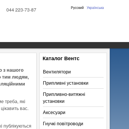
Русский
Українська
044 223-73-87
Каталог Вентс
ю з нашого
Вентилятори
о тим людям,
Припливні установки
иляційними
Припливно-витяжні
установки
е треба, які
 цікавить вас.
Аксесуари
Гнучкі повітроводи
які публікуються