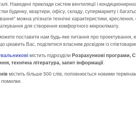
алі. Наведені приклади систем вентиляції і кондиционирно
тки будинку, квартири, офісу, складу, супермаркету і багать
ування" можна упізнати технічні характеристики, креслення,
таткування для створення комфортного мікроклімату.
можете поставити нам будь-яке питання про проектування, е
 що цікавить Вас, поділитися власним досвідом із співтовар
увальникові
містить підрозділи
Розрахункові програми, Ст
ання, технічна література, запит інформації
.
нів
містить більше 500 слів, поповнюється новими терміна
 помилки.