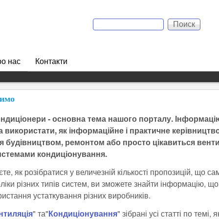
Перейти к основному
Поиск
содержанию
Форма поиска
о нас
Контакти
симо
ондиціонери - основна тема нашого порталу. Інформаці
 використати, як інформаційне і практичне керівництв
я будівництвом, ремонтом або просто цікавиться вент
истемами кондиціонування.
те, як розібратися у величезній кількості пропозицій, що сам
ліки різних типів систем, ви зможете знайти інформацію, що
истання устаткування різних виробників.
нтиляція
" та"
Кондиціонування
" зібрані усі статті по темі, 