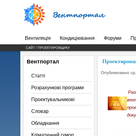
Вентпортал
Вентиляцiя
Кондиціювання
Форуми
Пр
Main menu
САЙТ / ПРОЕКТИРОВЩИКУ
Вентпортал
Проектиров
Опубликовано
ср
Статті
Розрахункові програми
Раз
Проектувальникові
вен
про
Словар
док
Обладнання
Кліматичний гумор