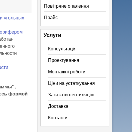
Повітряне опалення
Прайс
и угольных
лорифером
Услуги
аботан
венного
Консультація
льности
Проектування
ости
Монтажні роботи
Ціни на устаткування
раммы",
тесь формой
Заказати вентиляцію
Доставка
Контакти