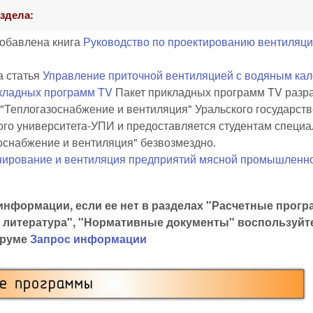
здела:
Добавлена книга
Руководство по проектированию вентиляци
а статья
Управление приточной вентиляцией с водяным ка
кладных программ TV
Пакет прикладных программ TV разр
"Теплогазоснабжение и вентиляция" Уральского государст
ого университета-УПИ и предоставляется студентам специа
оснабжение и вентиляция" безвозмездно.
нирование и вентиляция предприятий мясной промышленн
информации, если ее нет в разделах "Расчетные прог
я литература", "Нормативные документы" воспользуй
оруме
Запрос информации