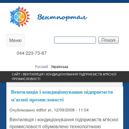
Перейти до основного
Вентпортал
вмісту
Пошук
Меню
Main
Пошукова форма
044 223-73-87
menu
Русский
Українська
САЙТ / ВЕНТИЛЯЦІЯ І КОНДИЦІОНУВАННЯ ПІДПРИЄМСТВ М'ЯСНОЇ
ПРОМИСЛОВОСТІ
Вентиляція і кондиціонування підприємств
м'ясної промисловості
Опубліковано
editor
вт, 12/09/2008 - 11:04
Вентиляція і кондиціонування підприємств м'ясної
промисловості обумовлено технологічною