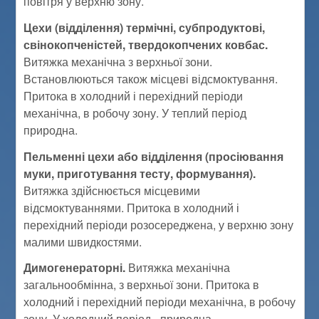
повітря у верхню зону.
Цехи (відділення) термічні, субпродуктові,
свінокопченістей, твердокопчених ковбас.
Витяжка механічна з верхньої зони.
Встановлюються також місцеві відсмоктування.
Притока в холодний і перехідний періоди
механічна, в робочу зону. У теплий період
природна.
Пельменні цехи або відділення (просіювання
муки, приготування тесту, формування).
Витяжка здійснюється місцевими
відсмоктуваннями. Притока в холодний і
перехідний періоди розосереджена, у верхню зону
малими швидкостями.
Димогенераторні.
Витяжка механічна
загальнообмінна, з верхньої зони. Притока в
холодний і перехідний періоди механічна, в робочу
зону. У холодний період - природна.