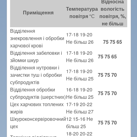
Відносна
Температура
вологість
Приміщення
повітря
"С
повітря, %,
не більш
Відділення
17-18 19-20
знекровлення і обробки
Не більш 26
75 75 65
харчової крові
Відділення забеловки і
17-18 19-20
75 75 65
зйомки шкур
Не більш 26
Відділення нутровки і
17-18 19-20
зачистки туш і обробки
75 75 70
Не більш 25
субпродуктів
Відділення обробки
16-18 19-20
75 75 70
субпродуктів (шерстних)
Не більш 25
Цех харчових топлених
17-19 20-22
жирів
Не більш 27
Шкуроконсервіровочний
12 15-16 Не
75 75 70
цех
більш 25
18-20 20-22