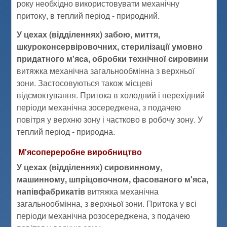
року необхідно використовувати механічну
притоку, в теплий період - природний.
У цехах (відділеннях) забою, миття,
шкуроконсервіровочних, стерилізації умовно
придатного м'яса, обробки технічної сировини
витяжка механічна загальнообмінна з верхньої
зони. Застосовуються також місцеві
відсмоктування. Притока в холодний і перехідний
періоди механічна зосереджена, з подачею
повітря у верхню зону і частково в робочу зону. У
теплий період - природна.
М'ясопереробне виробництво
У цехах (відділеннях) сировинному,
машинному, шпріцовочном, фасованого м'яса,
напівфабрикатів
витяжка механічна
загальнообмінна, з верхньої зони. Притока у всі
періоди механічна розосереджена, з подачею