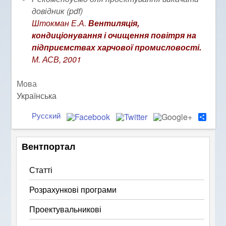
довідник (pdf)
Штокман Е.А.
Вентиляція,
кондиціонування і очищення повітря на
підприємствах харчової промисловості.
М. АСВ, 2001
Мова
Українська
Русский
S
h
a
r
Вентпортал
e
Статті
Розрахункові програми
Проектувальникові