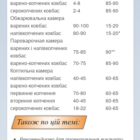
варено-копчених ковбас
4-8
85-90
сирокопчених ковбас
2-4
85-90
Обжарювальна камера
варених ковбас
90-100
15-20
напівкопчених ковбас
80-90
15-20*
Пароварочная камера
варених і напівкопчених
75-85
90**
ковбас
варено-копчених ковбас
70-75
85-90
Коптильна камера
напівкопчених ковбас
40-45
60-65
варено-копчених ковбас
первинне копчення
70-80
60-65
вторинне копчення
40-45
60-65
сирокопчених ковбас
18-22
60-65
Рекомендуємо для проектування викачати