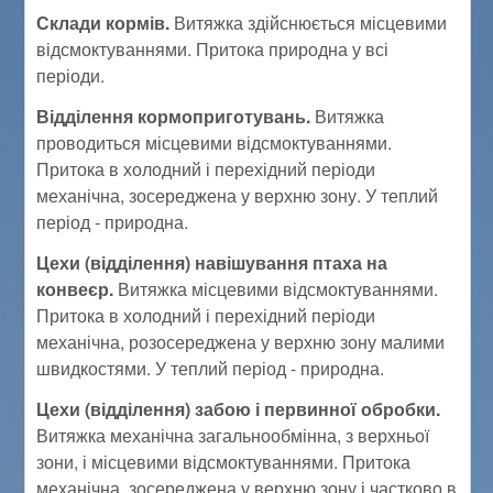
Склади кормів.
Витяжка здійснюється місцевими
відсмоктуваннями. Притока природна у всі
періоди.
Відділення кормоприготувань.
Витяжка
проводиться місцевими відсмоктуваннями.
Притока в холодний і перехідний періоди
механічна, зосереджена у верхню зону. У теплий
період - природна.
Цехи (відділення) навішування птаха на
конвеєр.
Витяжка місцевими відсмоктуваннями.
Притока в холодний і перехідний періоди
механічна, розосереджена у верхню зону малими
швидкостями. У теплий період - природна.
Цехи (відділення) забою і первинної обробки.
Витяжка механічна загальнообмінна, з верхньої
зони, і місцевими відсмоктуваннями. Притока
механічна, зосереджена у верхню зону і частково в