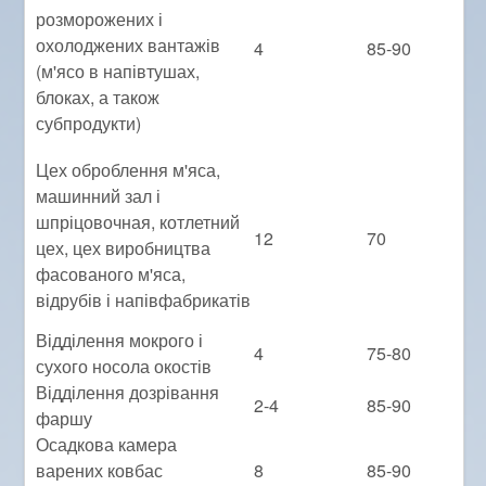
розморожених і
охолоджених вантажів
4
85-90
(м'ясо в напівтушах,
блоках, а також
субпродукти)
Цех оброблення м'яса,
машинний зал і
шпріцовочная, котлетний
12
70
цех, цех виробництва
фасованого м'яса,
відрубів і напівфабрикатів
Відділення мокрого і
4
75-80
сухого носола окостів
Відділення дозрівання
2-4
85-90
фаршу
Осадкова камера
варених ковбас
8
85-90