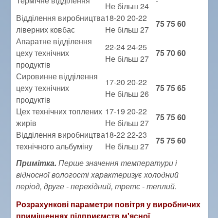
Термічне відділення
-
Не більш 24
Відділення виробництва
18-20 20-22
75 75 60
ліверних ковбас
Не більш 27
Апаратне відділення
22-24 24-25
цеху технічних
75 70 60
Не більш 27
продуктів
Сировинне відділення
17-20 20-22
цеху технічних
75 75 65
Не більш 26
продуктів
Цех технічних топлених
17-19 20-22
75 75 60
жирів
Не більш 27
Відділення виробництва
18-22 22-23
75 75 60
технічного альбуміну
Не більш 27
Примітка.
Перше значення температури і
відносної вологості характеризує холодний
період, друге - перехідний, третє - теплий.
Розрахункові параметри повітря у виробничих
приміщеннях підприємств м'ясної